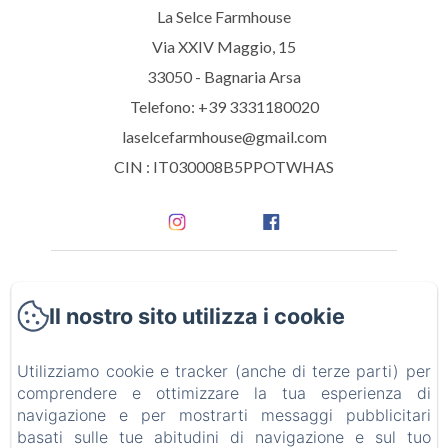
La Selce Farmhouse
Via XXIV Maggio, 15
33050 - Bagnaria Arsa
Telefono: +39 3331180020
laselcefarmhouse@gmail.com
CIN : IT030008B5PPOTWHAS
Home
Il nostro sito utilizza i cookie
Camere
Utilizziamo cookie e tracker (anche di terze parti) per
Attività ed eventi
comprendere e ottimizzare la tua esperienza di
navigazione e per mostrarti messaggi pubblicitari
Labirinto nel mais
basati sulle tue abitudini di navigazione e sul tuo