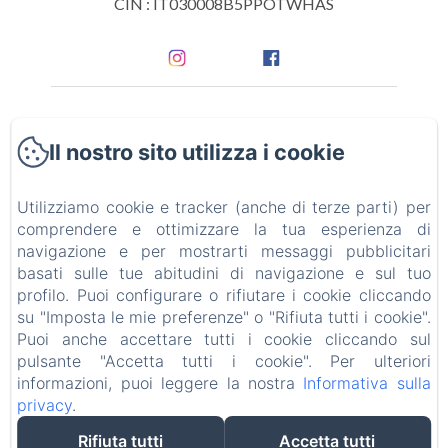
CIN : IT030008B5PPOTWHAS
Home
Il nostro sito utilizza i cookie
Camere
Utilizziamo cookie e tracker (anche di terze parti) per
Attività ed eventi
comprendere e ottimizzare la tua esperienza di
navigazione e per mostrarti messaggi pubblicitari
Labirinto nel mais
basati sulle tue abitudini di navigazione e sul tuo
profilo. Puoi configurare o rifiutare i cookie cliccando
su "Imposta le mie preferenze" o "Rifiuta tutti i cookie".
Contatti
Puoi anche accettare tutti i cookie cliccando sul
pulsante "Accetta tutti i cookie". Per ulteriori
Regolamento struttura
informazioni, puoi leggere la nostra
Informativa sulla
privacy
.
Rifiuta tutti
Accetta tutti