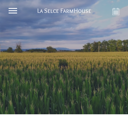
La Selce FarmHouse